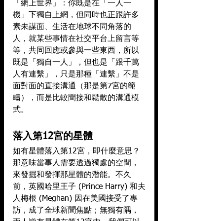
「網上世界」：你既是在「一人一
機」下獨自上網，但同時也正跟許多
素未謀面、生活在地球不同角落的
人，就某些事情在社交平台上留言等
等，共同回應或參與一些東西，所以
既是「獨自一人」，但也是「跟千萬
人有連繫」，只是那種「連繫」不是
面對面的直接溝通（那是第7宮的範
疇），而是比較間接和鬆散的溝通模
式。
落入第12宮的星體
如有星體落入第12宮，即什麼意思？
那意味當事人需要透過獨處的空間，
來發掘和發揮那星體的潛能。不久
前，英國哈里王子 (Prince Harry) 和夫
人梅根 (Meghan) 因在美國接受了專
訪，成了全球新聞焦點；無獨有隅，