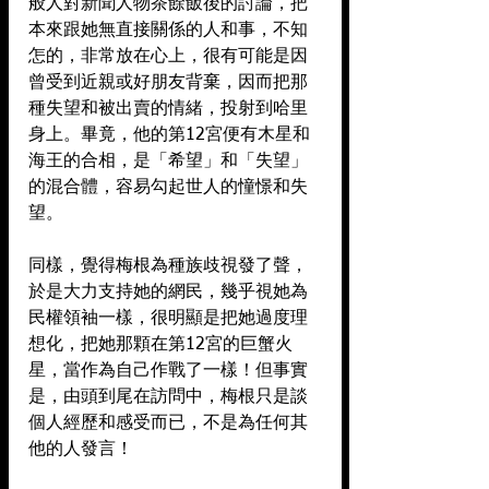
般人對新聞人物茶餘飯後的討論，把
本來跟她無直接關係的人和事，不知
怎的，非常放在心上，很有可能是因
曾受到近親或好朋友背棄，因而把那
種失望和被出賣的情緒，投射到哈里
身上。畢竟，他的第12宮便有木星和
海王的合相，是「希望」和「失望」
的混合體，容易勾起世人的憧憬和失
望。
同樣，覺得梅根為種族歧視發了聲，
於是大力支持她的網民，幾乎視她為
民權領袖一樣，很明顯是把她過度理
想化，把她那顆在第12宮的巨蟹火
星，當作為自己作戰了一樣！但事實
是，由頭到尾在訪問中，梅根只是談
個人經歷和感受而已，不是為任何其
他的人發言！