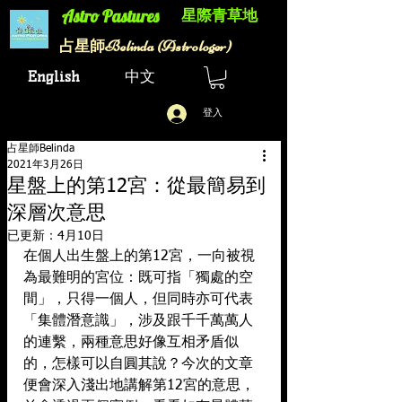
星際青草地
Astro Pastures​
Belinda (Astrologer)
​占星師
English
中文
登入
占星師Belinda
2021年3月26日
星盤上的第12宮：從最簡易到
深層次意思
已更新：
4月10日
在個人出生盤上的第12宮，一向被視
為最難明的宮位：既可指「獨處的空
間」，只得一個人，但同時亦可代表
「集體潛意識」，涉及跟千千萬萬人
的連繫，兩種意思好像互相矛盾似
的，怎樣可以自圓其說？今次的文章
便會深入淺出地講解第12宮的意思，