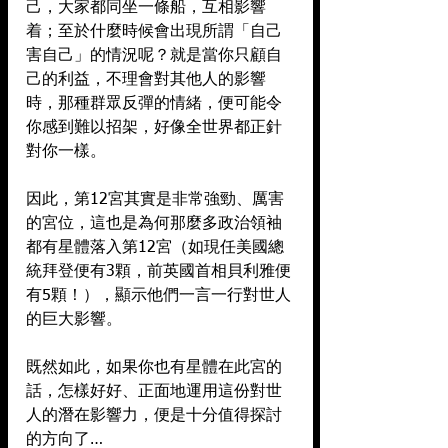
己，大家都同坐一條船，互相影響
着；至於什麼時候會出現所謂「自己
害自己」的情況呢？就是當你只顧自
己的利益，不理會對其他人的影響
時，那種群眾反彈的情緒，便可能令
你感到難以招架，好像全世界都正針
對你一樣。
因此，第12宮其實是非常強勁、厲害
的宮位，這也是為何那麼多政治領袖
都有星體落入第12宮（如現任美國總
統拜登便有3顆，前英國首相貝利雅便
有5顆！），顯示他們一言一行對世人
的巨大影響。
既然如此，如果你也有星體在此宮的
話，怎樣好好、正面地運用這份對世
人的潛在影響力，便是十分值得探討
的方向了…