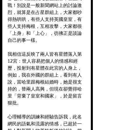
戰！別說是一般新聞網站上的討論激
烈，就算是在占星群組上，大家都吵
得熱哄哄，有些人支持英國皇室，有
些人支持梅根，互相攻擊，大家都很
「上身」和「上心」，彷彿正是談論
自己的事一樣。
我相信這反映了兩人皆有星體落入第
12宮：世人容易把個人的情感和經
歷，投射到有星體在此宮的人身上，
例如，我在外國的群組上，看到有人
說，當哈里跟梅根結婚時，她是很支
持的，替兩人高興，但現在卻覺得哈
里「背棄了皇室和國家」，於是留言
狠批。 
心理輔導的訓練和經驗告訴我，此名
網民的語氣和流露的情感，已超於一