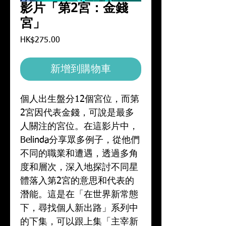
影片「第2宮：⾦錢
宮」
HK$275.00
價
格
新增到購物車
個人出生盤分12個宮位，而第
2宮因代表金錢，可說是最多
人關注的宮位。在這影片中，
Belinda分享眾多例子，從他們
不同的職業和遭遇，透過多角
度和層次，深入地探討不同星
體落入第2宮的意思和代表的
潛能。這是在「在世界新常態
下，尋找個⼈新出路」系列中
的下集，可以跟上集「主宰新