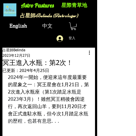
星際青草地
Astro Pastures​
Belinda (Astrologer)
​占星師
English
中文
登入
占星師Belinda
2023年12月27日
冥王進入水瓶：第2次！
已更新：
2024年4月25日
2024
年一開始，便迎來這年度最重要
的星象之一：冥王星會在1月21日，第
2次進入水瓶座（第1次踏足水
瓶是
2023
年3月）！雖然冥王稍後會因逆
行，再次返回山羊，要到11月20日才
會正式進駐水瓶，但今次1月踏足水
瓶
的歷程，也甚有意思. . .