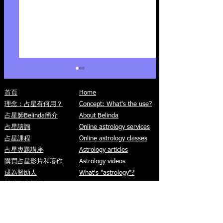
首頁
Home
理念：占星有何用？
Concept: What's the use?
占星師Belinda簡介
About Belinda
占星諮詢
Online astrology services
占星課程
Online astrology classes
[精選] 星座迷思：雙子
占星書推介：從
占星專題講座
Astrology articles
座有「雙重性格」？
高階的八本書
購買占星影片和著作
Astrology videos
成為贊助人
What's "astrology"?
贊助人專屬區
What's "synastry"?
文章資料庫
What are "transits"?
免費占星影片
​What's "relocation
什麼是「占星」？
astrology"?