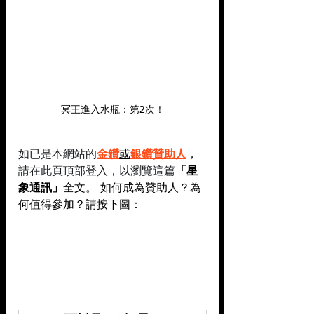
冥王進入水瓶：第2次！
如已是本網站的
金鑽
或
銀鑽贊助人
，
請在此頁頂部登入，以瀏覽這篇
「星
象通訊」
全文。
 如何成為贊助人？為
何值得參加？請按下圖：