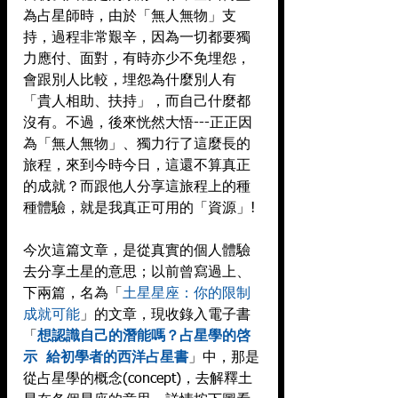
為占星師時，由於「無人無物」支
持，過程非常艱辛，因為一切都要獨
力應付、面對，有時亦少不免埋怨，
會跟別人比較，埋怨為什麼別人有
「貴人相助、扶持」，而自己什麼都
沒有。不過，後來恍然大悟---正正因
為「無人無物」、獨力行了這麼長的
旅程，來到今時今日，這還不算真正
的成就？而跟他人分享這旅程上的種
種體驗，就是我真正可用的「資源」!
今次這篇文章，是從真實的個人體驗
去分享土星的意思；以前曾寫過上、
下兩篇，名為「
土星星座：你的限制 
成就可能
」的文章，現收錄入電子書
「
想認識自己的潛能嗎？占星學的啓
示  給初學者的西洋占星書
」中，那是
從占星學的概念(concept)，去解釋土