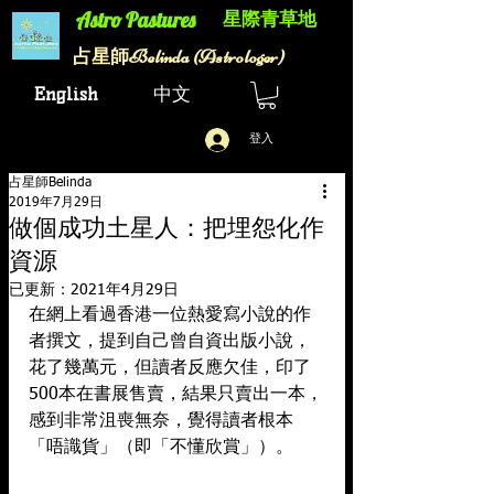
星際青草地
Astro Pastures​
Belinda (Astrologer)
​占星師
English
中文
登入
占星師Belinda
2019年7月29日
做個成功土星人：把埋怨化作
資源
已更新：
2021年4月29日
在網上看過香港一位熱愛寫小說的作
者撰文，提到自己曾自資出版小說，
花了幾萬元，但讀者反應欠佳，印了
500本在書展售賣，結果只賣出一本，
感到非常沮喪無奈，覺得讀者根本
「唔識貨」（即「不懂欣賞」）。