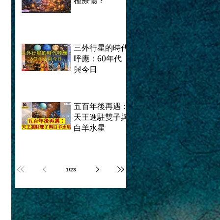
種療傷？
三外行星的時代
呼應：60年代
與今日
五百年後再遇：
天王進駐雙子與
白羊水星
1
/
23