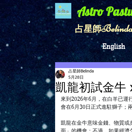
Astro Pastu
Belinda
​占星師
English
占星師Belinda
5月28日
凱龍初試金牛 
來到2026年6月，在白羊已
會在6月30日正式進駐獅子；
凱龍在金牛意味金錢、物質或
面」的機會；不過，如果經濟