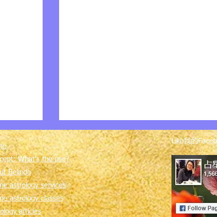
Like我的Fa
me
cept: What's the use?
ut Belinda
ne astrology services
ine astrology classes
合盤例子：梁朝偉與劉嘉玲
ology articles