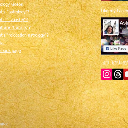
rology videos
Like my Faceb
t's "astrology"?
t's "synastry"?
t are "transits"?
t's "relocation astrology"?
tact
ebook page
追蹤我在其他
ited.