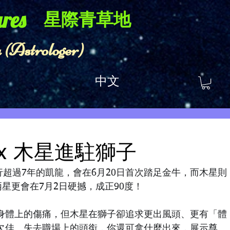
res​
星際青草地
 (Astrologer)
中文
x 木星進駐獅子
運行超過7年的凱龍，會在6月20日首次踏足金牛，而木星則
兩星更會在7月2日硬撼，成正90度！
身體上的傷痛，但木星在獅子卻追求更出風頭、更有「體
欠佳、失去職場上的頭銜，你還可拿什麼出來，展示尊