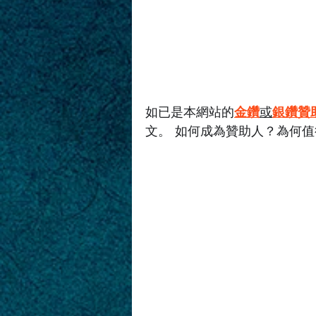
如已是本網站的
金鑽
或
銀鑽贊
文。 如何成為贊助人？為何