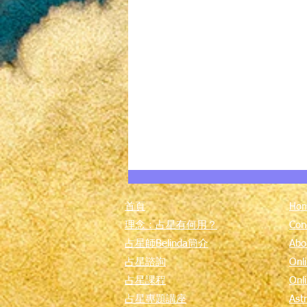
首頁
Ho
理念：占星有何用？
Con
占星師Belinda簡介
Abo
占星諮詢
Onli
占星課程
Onl
占星專題講座
Astr
從星象大棋局看「土海合相」