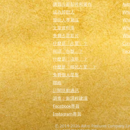
購買占星影片和著作
Ast
成為贊助人
Wha
贊助人專屬區
Wha
文章資料庫
Wha
免費占星影片
​Wha
什麼是「占星」？
Con
何謂「合盤」？
Fac
​什麼是「流年」？
​什麼是「移民占星」？
免費個人星
盤
​聯絡
訂閱活動通訊
調查：新課程建議
Facebook專頁
Instagram專頁
© 2014-2026 Astro Pastures Company Lim