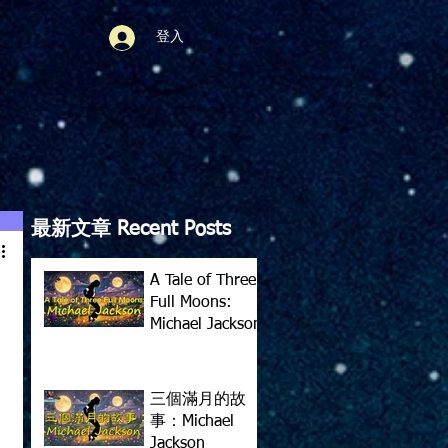
登入
最新文章 Recent Posts
A Tale of Three
Full Moons:
Michael Jackson
三個滿月的故
事：Michael
Jackson