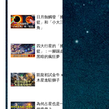
日月蝕觸發「搖
籃」和「小大三
角」
四大行星的「搖
籃」：一腳踢走
黑暗的瘋狂夢
凱龍初試金牛 x
木星進駐獅子
為何占星也是一