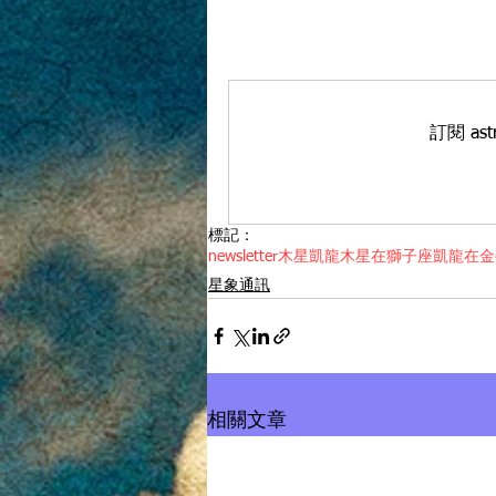
訂閱 as
標記：
newsletter
木星
凱龍
木星在獅子座
凱龍在金
星象通訊
相關文章