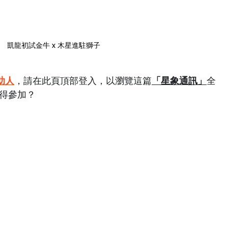
凱龍初試金牛 x 木星進駐獅子
助人
，請在此頁頂部登入，以瀏覽這篇
「星象通訊」
全
值得參加？