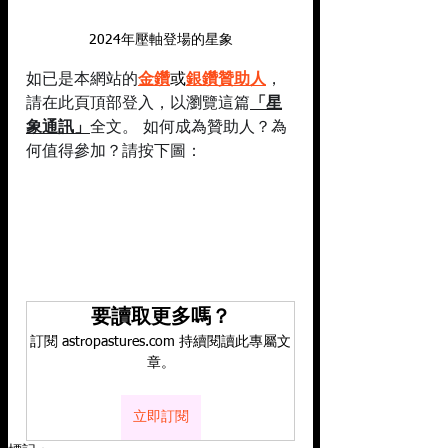
2024年壓軸登場的星象
如已是本網站的
金鑽
或
銀鑽贊助人
，
請在此頁頂部登入，以瀏覽這篇
「星
象通訊」
全文。 如何成為贊助人？為
何值得參加？請按下圖：
要讀取更多嗎？
訂閱 astropastures.com 持續閱讀此專屬文
章。
立即訂閱