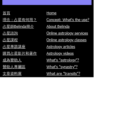
首頁
Home
理念：占星有何用？
Concept: What's the use?
占星師Belinda簡介
About Belinda
占星諮詢
Online astrology services
占星課程
Online astrology classes
「12星座運程」的正確
木土合相在水瓶：
占星專題講座
Astrology articles
解讀！
一遇的新開始
購買占星影片和著作
Astrology videos
成為贊助人
What's "astrology"?
贊助人專屬區
What's "synastry"?
文章資料庫
What are "transits"?
免費占星影片
​What's "relocation
什麼是「占星」？
astrology"?
何謂「合盤」？
Contact
​什麼是「流年」？
Facebook page
​什麼是「移民占星」？
免費個人星
盤
​聯絡
訂閱活動通訊