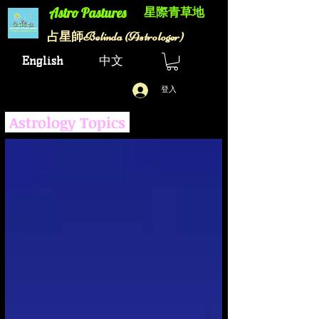
星際青草地
Astro Pastures​
Belinda (Astrologer)
​占星師
English
中文
登入
Astrology Topics