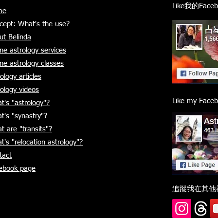
Like我的Fa
me
cept: What's the use?
ut Belinda
ne astrology services
ine astrology classes
ology articles
rology videos
Like my Faceb
t's "astrology"?
t's "synastry"?
t are "transits"?
t's "relocation astrology"?
tact
ebook page
追蹤我在其他