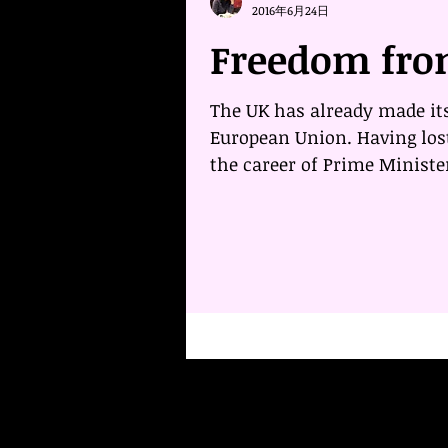
2016年6月24日
Freedom fro
The UK has already made its
European Union. Having los
the career of Prime Minist