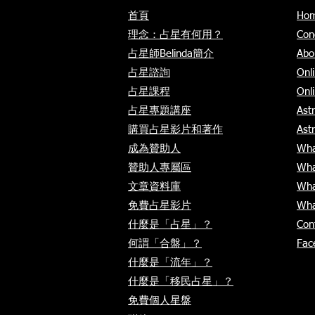
首頁
Ho
理念：占星有何用？
Con
占星師Belinda簡介
Abo
占星諮詢
Onli
占星課程
Onl
占星專題講座
Astr
購買占星影片和著作
Ast
成為贊助人
Wha
贊助人專屬區
Wha
文章資料庫
Wha
免費占星影片
​Wha
什麼是「占星」？
Con
何謂「合盤」？
Fac
​什麼是「流年」？
​什麼是「移民占星」？
免費個人星
盤