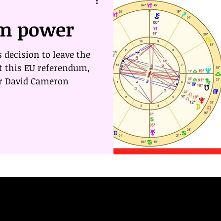
m power
 decision to leave the
t this EU referendum,
er David Cameron