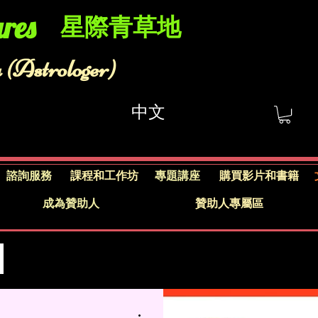
res​
星際青草地
 (Astrologer)
中文
諮詢服務
課程和工作坊
專題講座
購買影片和書籍
成為贊助人
贊助人專屬區
s