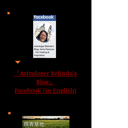
「Astrologer Belinda's
Blog」
Facebook (in English)