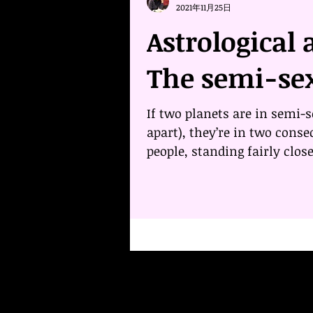
2021年11月25日
Astrological 
The semi-sex
If two planets are in semi-se
apart), they’re in two consec
people, standing fairly close