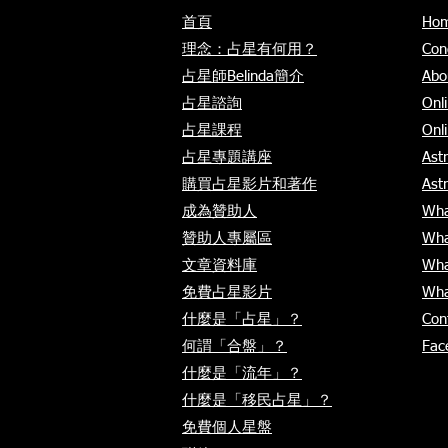
首頁
Ho
理念：占星有何用？
Con
占星師Belinda簡介
Abo
占星諮詢
Onli
占星課程
Onl
占星專題講座
Astr
購買占星影片和著作
Ast
成為贊助人
Wha
贊助人專屬區
Wha
文章資料庫
Wha
免費占星影片
​Wha
什麼是「占星」？
Con
何謂「合盤」？
Fac
​什麼是「流年」？
​什麼是「移民占星」？
免費個人星
盤