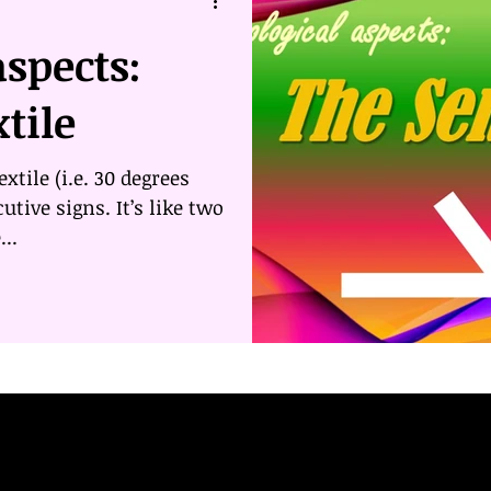
aspects:
tile
xtile (i.e. 30 degrees
utive signs. It’s like two
...