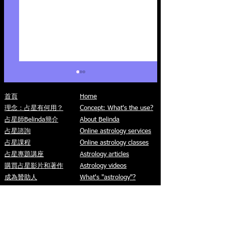
首頁
Home
理念：占星有何用？
Concept: What's the use?
占星師Belinda簡介
About Belinda
占星諮詢
Online astrology services
占星課程
Online astrology classes
土星與凱龍45度：不想
五大行星之間的
占星專題講座
Astrology articles
「被抹殺」的三步曲
環（一）
購買占星影片和著作
Astrology videos
成為贊助人
What's "astrology"?
贊助人專屬區
What's "synastry"?
文章資料庫
What are "transits"?
免費占星影片
​What's "relocation
什麼是「占星」？
astrology"?