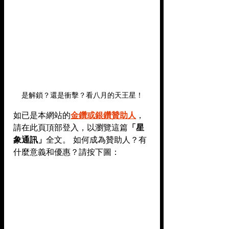
是解鎖？還是衝擊？看八月的天王星！
如已是
本網站的
金鑽或銀鑽
贊助人
，
請在此頁頂部登入，以瀏覽這篇
「星
象通訊」
全文。
 如何成為贊助人？有
什麼意義和優惠？請按下圖：